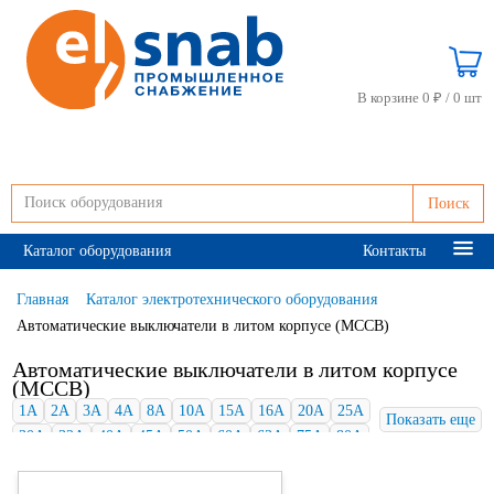
В корзине 0 ₽ /
0 шт
Поиск
Каталог оборудования
Контакты
Главная
Каталог электротехнического оборудования
Автоматические выключатели в литом корпусе (MCCB)
Автоматические выключатели в литом корпусе
(MCCB)
1А
2А
3А
4А
8А
10А
15А
16А
20А
25А
Показать еще
30А
32А
40А
45А
50А
60А
63А
75А
80А
100А
125А
150А
160А
175А
180А
200А
220А
225А
250А
300А
315А
320А
350А