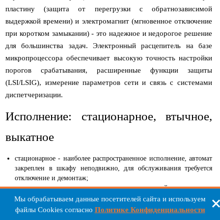
пластину (защита от перегрузки с обратнозависимой
выдержкой времени) и электромагнит (мгновенное отключение
при коротком замыкании) - это надежное и недорогое решение
для большинства задач. Электронный расцепитель на базе
микропроцессора обеспечивает высокую точность настройки
порогов срабатывания, расширенные функции защиты
(LSI/LSIG), измерение параметров сети и связь с системами
диспетчеризации.
Исполнение: стационарное, втычное,
выкатное
стационарное - наиболее распространенное исполнение, автомат
закреплен в шкафу неподвижно, для обслуживания требуется
отключение и демонтаж;
втычное - применяется для автоматов средней мощности в
небольших шкафах, демонтаж не требует отсоединения силовых
Мы обрабатываем данные посетителей сайта и используем
цепей, удобно для быстрой замены;
файлы Cookies согласно
Политике Конфиденциальности
выкатное - для габаритных автоматов на ответственных объектах: