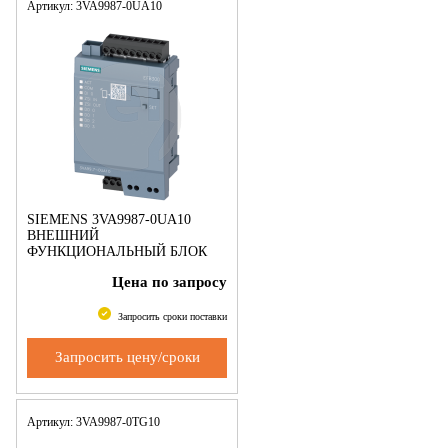
Артикул: 3VA9987-0UA10
SIEMENS 3VA9987-0UA10
ВНЕШНИЙ
ФУНКЦИОНАЛЬНЫЙ БЛОК
EFB300 ВКЛ.
Цена по запросу
СОЕДИНИТЕЛЬНЫЙ КАБЕЛЬ
1,5M 3VA - EFB300
ПРИНАДЛЕЖНОСТЬ ДЛЯ
Запросить сроки поставки
3VA2
Запросить цену/сроки
Артикул: 3VA9987-0TG10