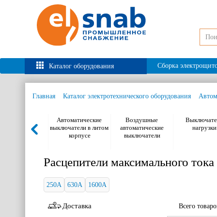
Сборка электрощит
Каталог оборудования
Главная
Каталог электротехнического оборудования
Автом
Автоматические
Воздушные
Выключате
выключатели в литом
автоматические
нагрузки
корпусе
выключатели
Расцепители максимального тока
250А
630А
1600А
Доставка
Всего товар