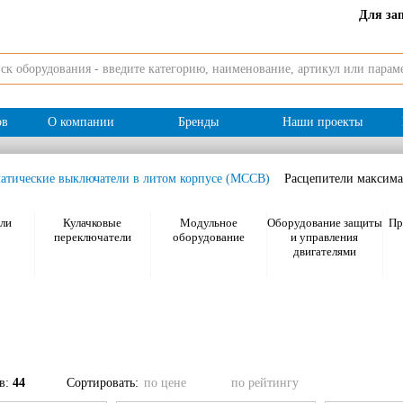
Для за
ов
О компании
Бренды
Наши проекты
атические выключатели в литом корпусе (MCCB)
Расцепители максима
ли
Кулачковые
Модульное
Оборудование защиты
Пр
переключатели
оборудование
и управления
двигателями
ов:
44
Сортировать:
по цене
по рейтингу