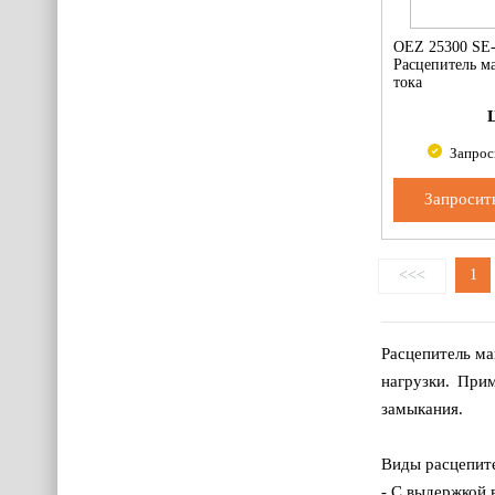
OEZ 25300 SE
Расцепитель м
тока
Запрос
Запросит
<<<
1
Расцепитель ма
нагрузки. При
замыкания.
Виды расцепит
- С выдержкой 