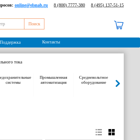
просов:
online@elsnab.ru
8 (800) 7777-380
8 (495) 137-51-15
Поиск
В корзине 0 ₽ /
0 шт
Контакты
Поддержка
льного тока
едохранительные
Промышленная
Средневольтное
Электромон
системы
автоматизация
оборудование
оборудов