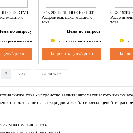
-BH-0250-DTV3
OEZ 20612 SE-BD-0160-L001
OEZ 19389 
аксимального
Расцепитель максимального
Расцепитель
тока
тока
Цена по запросу
Цена по запросу
ить сроки поставки
Запросить сроки поставки
Запр
ь цену/сроки
Запросить цену/сроки
Запрос
2
>>>
Показать все
ксимального тока - устройство защиты автоматического выключат
меняется для защиты электродвигателей, силовых цепей и распр
елей максимального тока
времени и по току (два порога):