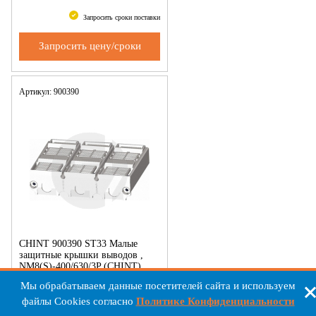
Запросить сроки поставки
Запросить цену/сроки
Артикул: 900390
CHINT 900390 ST33 Малые
защитные крышки выводов ,
NM8(S)-400/630/3P (CHINT)
Мы обрабатываем данные посетителей сайта и используем
Цена:
352
RUB
файлы Cookies согласно
Политике Конфиденциальности
Запросить сроки поставки