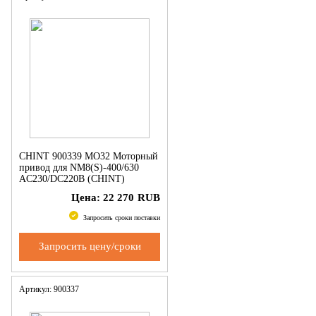
CHINT 900339 MO32 Моторный
привод для NM8(S)-400/630
AC230/DC220В (CHINT)
Цена:
22 270
RUB
Запросить сроки поставки
Запросить цену/сроки
Артикул: 900337