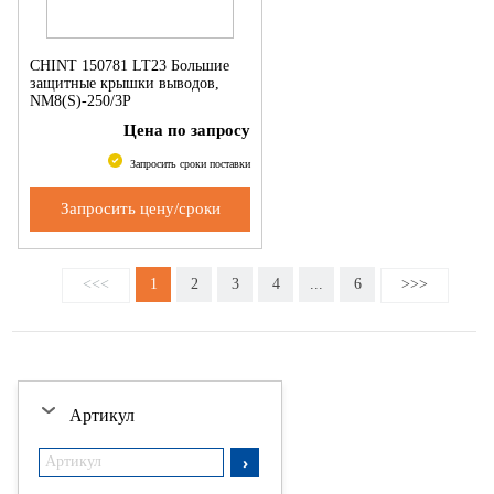
CHINT 150781 LT23 Большие
защитные крышки выводов,
NM8(S)-250/3P
Цена по запросу
Запросить сроки поставки
Запросить цену/сроки
<<<
1
2
3
4
...
6
>>>
Артикул