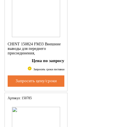
CHINT 150824 FM33 Внешние
выводы для переднего
присоединения,
NM8(S)-400/630/3P компект(6
Цена по запросу
шт)
Запросить сроки поставки
Запросить цену/сроки
Артикул: 150785