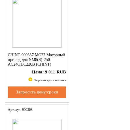
CHINT 900337 MO22 Моторный
привод для NM8(S)-250
AC240/DC220В (CHINT)
Цена:
9 011
RUB
Запросить сроки поставки
Запросить цену/сроки
Артикул: 900308