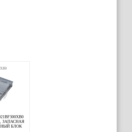
0XB0
921BF300XB0
0, ЗАПАСНАЯ
МНЫЙ БЛОК