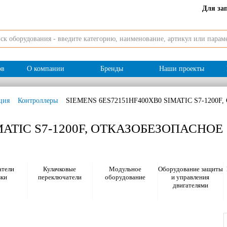
Для за
ов
О компании
Бренды
Наши проекты
ция
Контроллеры
SIEMENS 6ES72151HF400XB0 SIMATIC S7-120
MATIC S7-1200F, ОТКАЗОБЕЗОПАСНОЕ
тели
Кулачковые
Модульное
Оборудование защиты
зки
переключатели
оборудование
и управления
двигателями