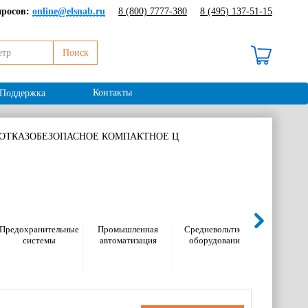
просов:
online@elsnab.ru
8 (800) 7777-380
8 (495) 137-51-15
Поиск
В корзине 0 ₽ /
0 шт
Контакты
Поддержка
0F, ОТКАЗОБЕЗОПАСНОЕ КОМПАКТНОЕ Ц
Предохранительные
Промышленная
Средневольтное
Электром
системы
автоматизация
оборудование
оборуд