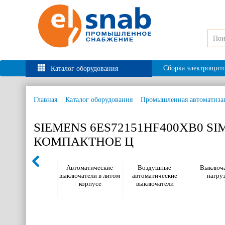
Сборка электрощит
Каталог оборудования
Главная
Каталог оборудования
Промышленная автоматиза
SIEMENS 6ES72151HF400XB0 SI
КОМПАКТНОЕ Ц
Автоматические
Воздушные
Выключа
выключатели в литом
автоматические
нагру
корпусе
выключатели