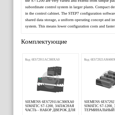
the S7-1200 are very varied and extend from simple pac
subordinate control system in larger plants. Compact de
in the control cabinet. The STEP7 configuration software
shared data storage, a uniform operating concept and i
system. This means lower configuration costs and faste
Комплектующие
Код: 6ES72911AC300XA0
Код: 6ES72921AM400
SIEMENS 6ES72911AC300XA0
SIEMENS 6ES729
SIMATIC S7-1200, ЗАПАСНАЯ
SIMATIC S7-1200,
ЧАСТЬ - НАБОР ДВЕРОК ДЛЯ
ТЕРМИНАЛЬНЫЙ 