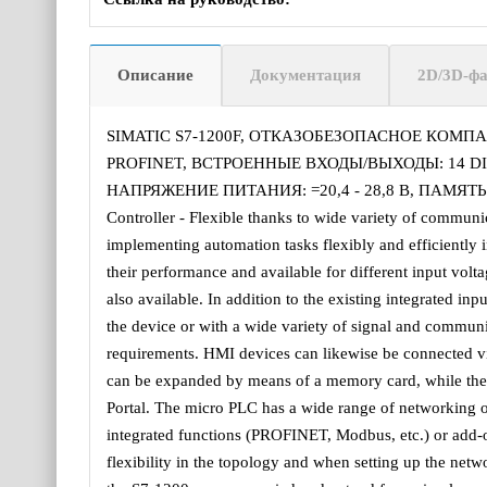
Описание
Документация
2D/3D-ф
SIMATIC S7-1200F, ОТКАЗОБЕЗОПАСНОЕ КОМПАК
PROFINET, ВСТРОЕННЫЕ ВХОДЫ/ВЫХОДЫ: 14 DI =24 
НАПРЯЖЕНИЕ ПИТАНИЯ: =20,4 - 28,8 В, ПАМЯТЬ
Controller - Flexible thanks to wide variety of communic
implementing automation tasks flexibly and efficiently
their performance and available for different input volta
also available. In addition to the existing integrated i
the device or with a wide variety of signal and commun
requirements. HMI devices can likewise be connected vi
can be expanded by means of a memory card, while the 
Portal. The micro PLC has a wide range of networking 
integrated functions (PROFINET, Modbus, etc.) or add-
flexibility in the topology and when setting up the netwo