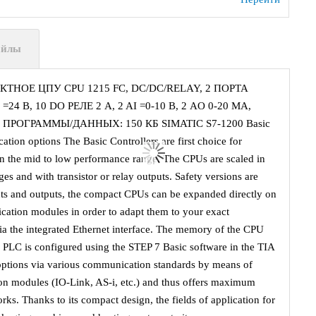
айлы
ТНОЕ ЦПУ CPU 1215 FC, DC/DC/RELAY, 2 ПОРТА
В, 10 DO РЕЛЕ 2 A, 2 AI =0-10 В, 2 AO 0-20 МА,
 ПРОГРАММЫ/ДАННЫХ: 150 КБ SIMATIC S7-1200 Basic
ation options The Basic Controllers are first choice for
 in the mid to low performance range. The CPUs are scaled in
ges and with transistor or relay outputs. Safety versions are
nputs and outputs, the compact CPUs can be expanded directly on
ication modules in order to adapt them to your exact
a the integrated Ethernet interface. The memory of the CPU
PLC is configured using the STEP 7 Basic software in the TIA
options via various communication standards by means of
on modules (IO-Link, AS-i, etc.) and thus offers maximum
rks. Thanks to its compact design, the fields of application for