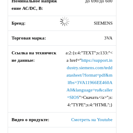
Номинальное напряж
до 690/до 600
ение АС/DC, В:
Бренд:
SIEMENS
Торговая марка:
3VA
Ссылка на техническ
a:2:{s:4:"TEXT";s:133:"<
ие данные:
a href="
https://support.in
dustry.siemens.com/tedd
atasheet/?format=pdf&m
lfbs=3VA11966EE460A
A0&language=ru&caller
=SIOS
">Скачать</a>";s:
4:"TYPE";s:4:"HTML";}
Видео о продукте:
Смотреть на Youtube