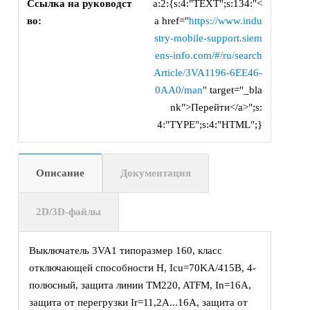
Ссылка на руководст
a:2:{s:4:"TEXT";s:134:"<
во:
a href="
https://www.indu
stry-mobile-support.siem
ens-info.com/#/ru/search
Article/3VA1196-6EE46-
0AA0/man
" target="_bla
nk">Перейти</a>";s:
4:"TYPE";s:4:"HTML";}
Описание
Документация
2D/3D-файлы
Выключатель 3VA1 типоразмер 160, класс
отключающей способности H, Icu=70KA/415В, 4-
полюсный, защита линии TM220, ATFM, In=16А,
защита от перегрузки Ir=11,2A...16А, защита от