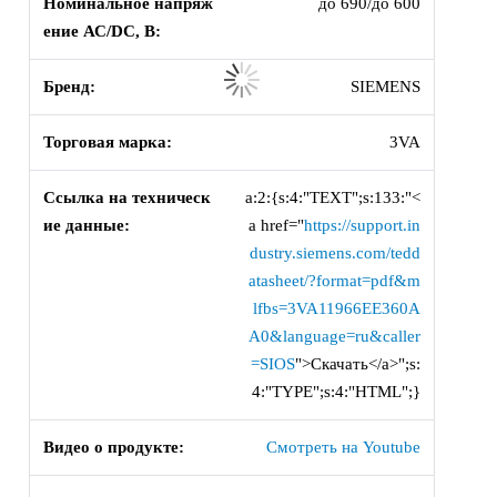
Номинальное напряж
до 690/до 600
ение АС/DC, В:
Бренд:
SIEMENS
Торговая марка:
3VA
Ссылка на техническ
a:2:{s:4:"TEXT";s:133:"<
ие данные:
a href="
https://support.in
dustry.siemens.com/tedd
atasheet/?format=pdf&m
lfbs=3VA11966EE360A
A0&language=ru&caller
=SIOS
">Скачать</a>";s:
4:"TYPE";s:4:"HTML";}
Видео о продукте:
Смотреть на Youtube