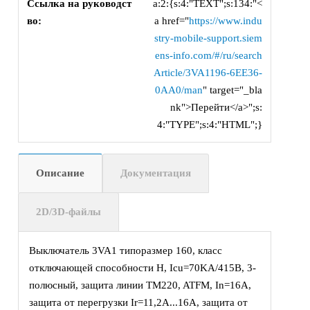
Ссылка на руководст
a:2:{s:4:"TEXT";s:134:"<
во:
a href="
https://www.indu
stry-mobile-support.siem
ens-info.com/#/ru/search
Article/3VA1196-6EE36-
0AA0/man
" target="_bla
nk">Перейти</a>";s:
4:"TYPE";s:4:"HTML";}
Описание
Документация
2D/3D-файлы
Выключатель 3VA1 типоразмер 160, класс
отключающей способности H, Icu=70KA/415В, 3-
полюсный, защита линии TM220, ATFM, In=16А,
защита от перегрузки Ir=11,2A...16А, защита от