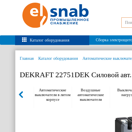
Сборка электрощит
Каталог оборудования
Главная
Каталог оборудования
Автоматические выключате
DEKRAFT 22751DEK Силовой авт. 
Автоматические
Воздушные
Выключа
выключатели в литом
автоматические
нагру
корпусе
выключатели