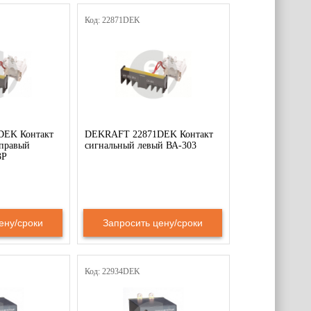
Код: 22871DEK
EK Контакт
DEKRAFT 22871DEK Контакт
правый
сигнальный левый ВА-303
3P
ену/сроки
Запросить цену/сроки
Код: 22934DEK