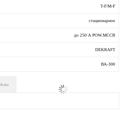
T-F/M-F
стационарное
до 250 А POW.MCCB
DEKRAFT
ВА-300
айлы