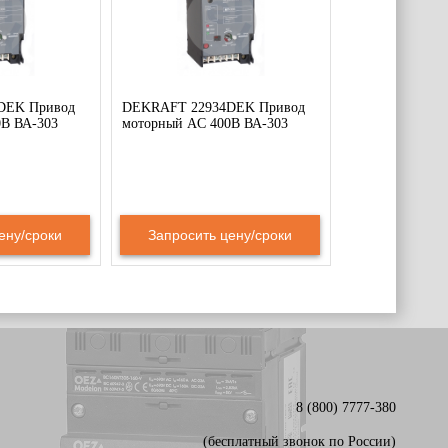
DEK Привод
DEKRAFT 22934DEK Привод
0В ВА-303
моторный AC 400В ВА-303
ену/сроки
Запросить цену/сроки
8 (800) 7777-380
(бесплатный звонок по России)