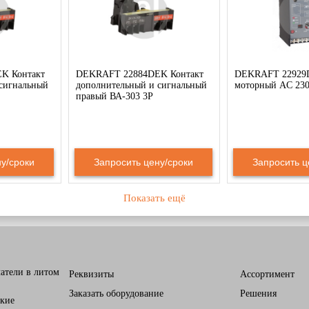
K Контакт
DEKRAFT 22884DEK Контакт
DEKRAFT 22929
сигнальный
дополнительный и сигнальный
моторный AC 23
правый ВА-303 3P
у/сроки
Запросить цену/сроки
Запросить ц
Показать ещё
атели в литом
Реквизиты
Ассортимент
Заказать оборудование
Решения
кие