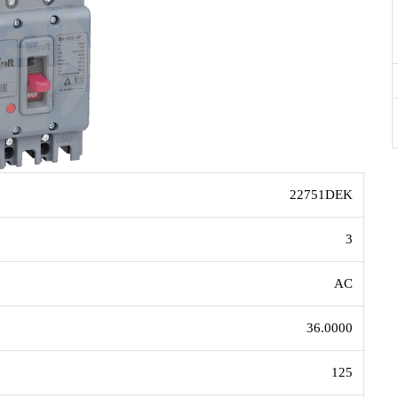
22751DEK
3
AC
36.0000
125