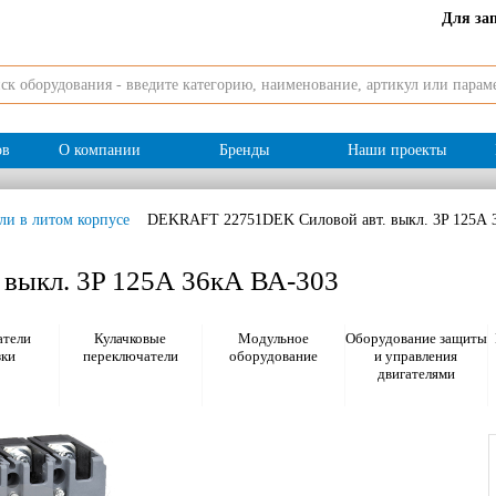
Для за
ов
О компании
Бренды
Наши проекты
ли в литом корпусе
DEKRAFT 22751DEK Силовой авт. выкл. 3P 125А 
выкл. 3P 125А 36кА ВА-303
тели
Кулачковые
Модульное
Оборудование защиты
зки
переключатели
оборудование
и управления
двигателями