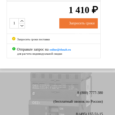
1 410
₽
Запросить сроки
поставки
Запросить сроки поставки
Отправьте запрос на
online@elsnab.ru
для расчета индивидуальной скидки
8 (800) 7777-380
(бесплатный звонок по России)
8 (495) 137-51-15