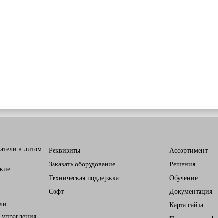
атели в литом
Реквизиты
Ассортимент
Заказать оборудование
Решения
кие
Техническая поддержка
Обучение
Софт
Документация
ели
Карта сайта
 управления