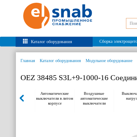
Сборка электрощит
Каталог оборудования
Главная
Каталог оборудования
Модульное оборудование
OEZ 38485 S3L+9-1000-16 Соедини
Автоматические
Воздушные
Выключа
выключатели в литом
автоматические
нагру
корпусе
выключатели