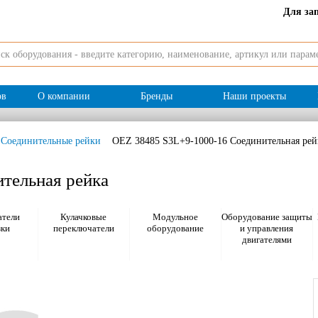
Для за
ов
О компании
Бренды
Наши проекты
Соединительные рейки
OEZ 38485 S3L+9-1000-16 Соединительная рей
тельная рейка
тели
Кулачковые
Модульное
Оборудование защиты
зки
переключатели
оборудование
и управления
двигателями