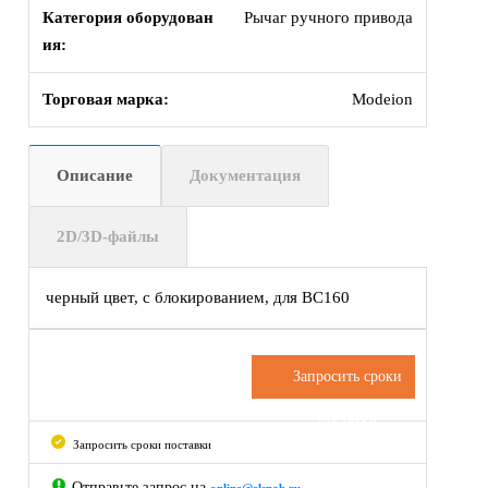
Категория оборудован
Рычаг ручного привода
ия:
Торговая марка:
Modeion
Описание
Документация
2D/3D-файлы
черный цвет, с блокированием, для BC160
Запросить сроки
поставки
Запросить сроки поставки
Отправьте запрос на
online@elsnab.ru