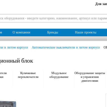
Для за
ов
О компании
Бренды
Наши проекты
ли в литом корпусе
Автоматические выключатели в литом корпусе
O
ионный блок
тели
Кулачковые
Модульное
Оборудование защиты
зки
переключатели
оборудование
и управления
двигателями