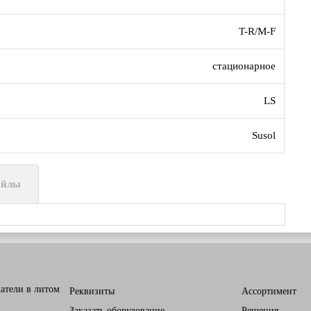
T-R/M-F
стационарное
LS
Susol
айлы
атели в литом
Реквизиты
Ассортимент
Заказать оборудование
Решения