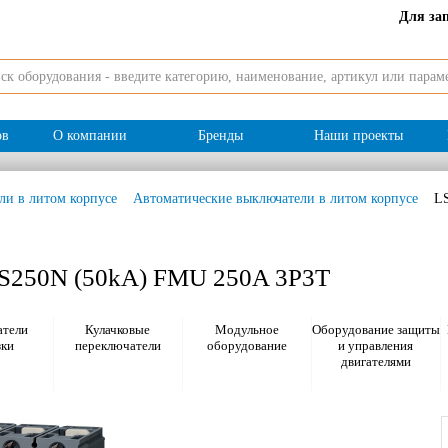
Для за
ов
О компании
Бренды
Наши проекты
ли в литом корпусе
Автоматические выключатели в литом корпусе
L
TS250N (50kA) FMU 250A 3P3T
тели
Кулачковые
Модульное
Оборудование защиты
зки
переключатели
оборудование
и управления
двигателями