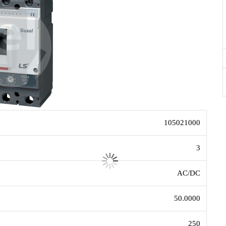
105021000
3
AC/DC
50.0000
250