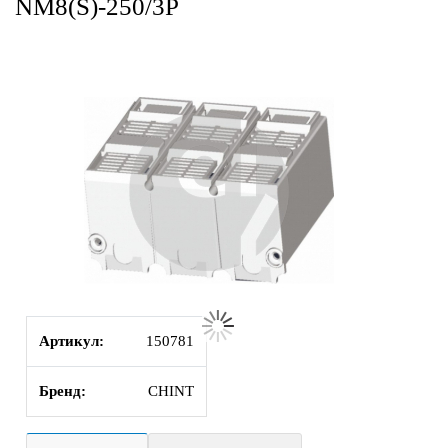
NM8(S)-250/3P
Артикул:
150781
Бренд:
CHINT