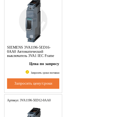
SIEMENS 3VA1196-5ED16-
0AA0 Автоматический
выключатель 3VA1 IEC Frame
160 Switching capacity class M
Цена по запросу
Icu=55 kA @ 240 V 1-pole,
system protection TM210,
Запросить сроки поставки
Запросить цену/сроки
Артикул: 3VA1196-5ED12-0AA0