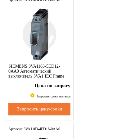
SIEMENS 3VA1163-5ED12-
0AA0 Автоматический
выключатель 3VA1 IEC Frame
160 Switching capacity class M
Цена по запросу
Icu=55 kA @ 240 V 1-pole,
system protection TM210,
Запросить сроки поставки
Запросить цену/сроки
Артикул: 3VA1163-4ED16-0AA0