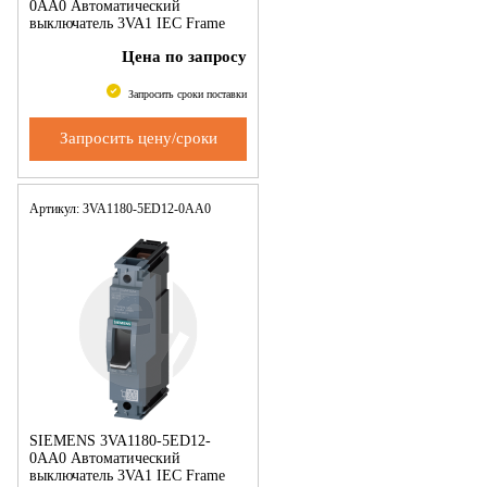
0AA0 Автоматический
выключатель 3VA1 IEC Frame
160 Switching capacity class M
Цена по запросу
Icu=55 kA @ 240 V 1-pole,
system protection TM210,
Запросить сроки поставки
Запросить цену/сроки
Артикул: 3VA1180-5ED12-0AA0
SIEMENS 3VA1180-5ED12-
0AA0 Автоматический
выключатель 3VA1 IEC Frame