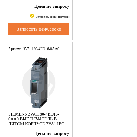
160 Switching capacity class M
Цена по запросу
Icu=55 kA @ 240 V 1-pole,
system protection TM210,
Запросить сроки поставки
Запросить цену/сроки
Артикул: 3VA1180-4ED16-0AA0
SIEMENS 3VA1180-4ED16-
0AA0 ВЫКЛЮЧАТЕЛЬ В
ЛИТОМ КОРПУСЕ 3VA1 IEC
ТИПОРАЗМЕР 160 КЛАСС
Цена по запросу
ОТКЛ. СПОСОБНОСТИ S