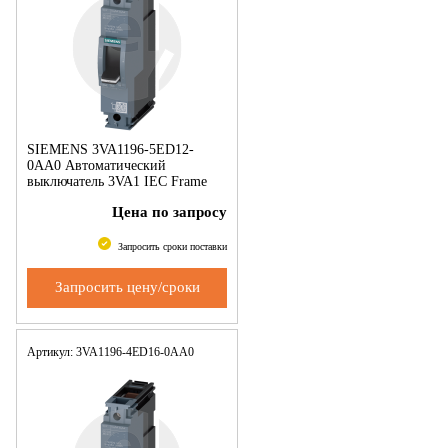
SIEMENS 3VA1196-5ED12-
0AA0 Автоматический
выключатель 3VA1 IEC Frame
160 Switching capacity class M
Цена по запросу
Icu=55 kA @ 240 V 1-pole,
system protection TM210,
Запросить сроки поставки
Запросить цену/сроки
Артикул: 3VA1196-4ED16-0AA0