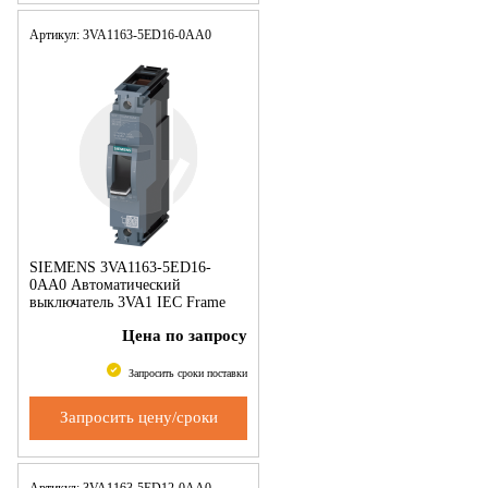
Артикул: 3VA1163-5ED16-0AA0
SIEMENS 3VA1163-5ED16-
0AA0 Автоматический
выключатель 3VA1 IEC Frame
160 Switching capacity class M
Цена по запросу
Icu=55 kA @ 240 V 1-pole,
system protection TM210,
Запросить сроки поставки
Запросить цену/сроки
Артикул: 3VA1163-5ED12-0AA0