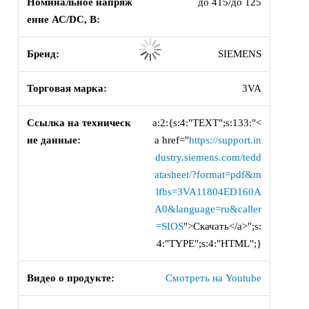
Номинальное напряж
до 415/до 125
ение АС/DC, В:
Бренд:
SIEMENS
Торговая марка:
3VA
Ссылка на техническ
a:2:{s:4:"TEXT";s:133:"<
ие данные:
a href="
https://support.in
dustry.siemens.com/tedd
atasheet/?format=pdf&m
lfbs=3VA11804ED160A
A0&language=ru&caller
=SIOS
">Скачать</a>";s:
4:"TYPE";s:4:"HTML";}
Видео о продукте:
Смотреть на Youtube