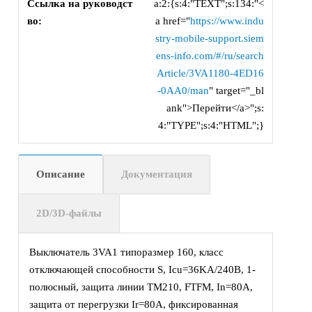
Ссылка на руководст
a:2:{s:4:"TEXT";s:134:"<
во:
a href="
https://www.indu
stry-mobile-support.siem
ens-info.com/#/ru/search
Article/3VA1180-4ED16
-0AA0/man
" target="_bl
ank">Перейти</a>";s:
4:"TYPE";s:4:"HTML";}
Описание
Документация
2D/3D-файлы
Выключатель 3VA1 типоразмер 160, класс
отключающей способности S, Icu=36KA/240В, 1-
полюсный, защита линии TM210, FTFM, In=80А,
защита от перегрузки Ir=80А, фиксированная