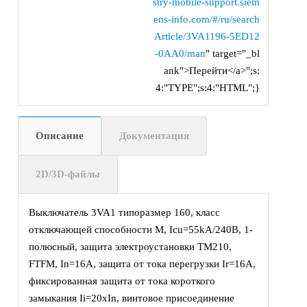
stry-mobile-support.siem
ens-info.com/#/ru/search
Article/3VA1196-5ED12
-0AA0/man
" target="_bl
ank">Перейти</a>";s:
4:"TYPE";s:4:"HTML";}
Описание
Документация
2D/3D-файлы
Выключатель 3VA1 типоразмер 160, класс
отключающей способности M, Icu=55kA/240В, 1-
полюсный, защита электроустановки TM210,
FTFM, In=16А, защита от тока перегрузки Ir=16А,
фиксированная защита от тока короткого
замыкания Ii=20xIn, винтовое присоединение