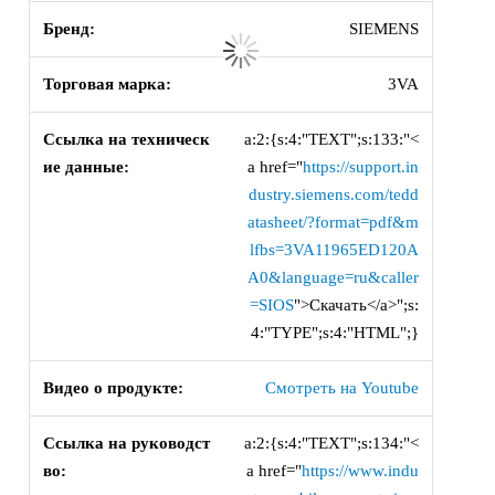
Бренд:
SIEMENS
Торговая марка:
3VA
Ссылка на техническ
a:2:{s:4:"TEXT";s:133:"<
ие данные:
a href="
https://support.in
dustry.siemens.com/tedd
atasheet/?format=pdf&m
lfbs=3VA11965ED120A
A0&language=ru&caller
=SIOS
">Скачать</a>";s:
4:"TYPE";s:4:"HTML";}
Видео о продукте:
Смотреть на Youtube
Ссылка на руководст
a:2:{s:4:"TEXT";s:134:"<
во:
a href="
https://www.indu