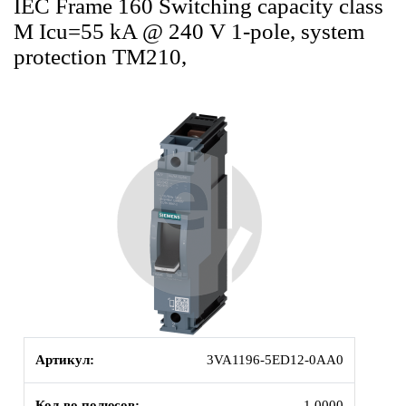
IEC Frame 160 Switching capacity class
M Icu=55 kA @ 240 V 1-pole, system
protection TM210,
Артикул:
3VA1196-5ED12-0AA0
Кол-во полюсов:
1.0000