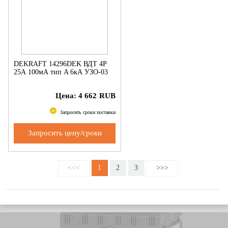
DEKRAFT 14296DEK ВДТ 4P
25А 100мА тип A 6кА УЗО-03
Цена:
4 662
RUB
Запросить сроки поставки
Запросить цену/сроки
<<<
1
2
3
>>>