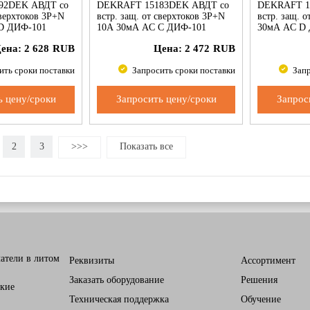
92DEK АВДТ со
DEKRAFT 15183DEK АВДТ со
DEKRAFT 1
сверхтоков 3P+N
встр. защ. от сверхтоков 3P+N
встр. защ. о
D ДИФ-101
10А 30мА AC С ДИФ-101
30мА AC D
ена:
2 628
RUB
Цена:
2 472
RUB
ить сроки поставки
Запросить сроки поставки
Запр
ь цену/сроки
Запросить цену/сроки
Запрос
2
3
>>>
Показать все
атели в литом
Реквизиты
Ассортимент
Заказать оборудование
Решения
кие
Техническая поддержка
Обучение