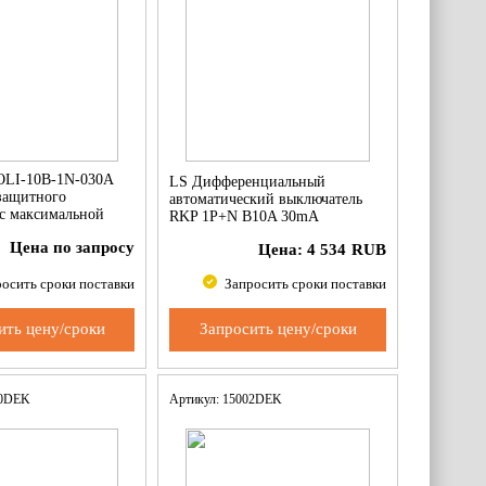
OLI-10B-1N-030A
LS Дифференциальный
защитного
автоматический выключатель
с максимальной
RKP 1P+N B10A 30mA
щитой
Цена по запросу
Цена:
4 534
RUB
осить сроки поставки
Запросить сроки поставки
ить цену/сроки
Запросить цену/сроки
10DEK
Артикул: 15002DEK