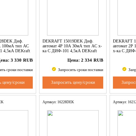
28DEK Диф.
DEKRAFT 15019DEK Диф.
DEKRAFT 1
А 100мА тип AC
автомат 4Р 10А 30мА тип AC х-
автомат 2Р
1 4,5кА DEKraft
ка С ДИФ-101 4,5кА DEKraft
х-ка С ДИФ-
ена:
3 330
RUB
Цена:
2 334
RUB
ить сроки поставки
Запросить сроки поставки
Запр
ь цену/сроки
Запросить цену/сроки
Запрос
DEK
Артикул: 16228DEK
Артикул: 162