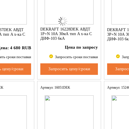
DEKRAFT 16228DEK АВДТ
37DEK АВДТ
DEKRAFT 1
1Р+N 10А 30мА тип A х-ка С
 тип A х-ка С
3Р+N 10А 3
ДИФ-103 6кА
ДИФ-103 6
Цена по запросу
ена:
4 680
RUB
ить сроки поставки
Запросить сроки поставки
Запр
ь цену/сроки
Запросить цену/сроки
Запрос
DEK
Артикул: 16051DEK
Артикул: 152