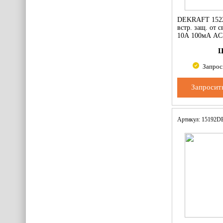
DEKRAFT 152
встр. защ. от 
10А 100мА AC
Ц
Запрос
Запросит
Артикул: 15192