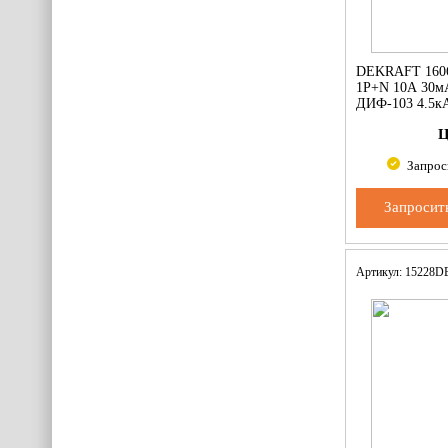
DEKRAFT 160
1Р+N 10А 30мА
ДИФ-103 4.5к
Ц
Запрос
Запросит
Артикул: 15228