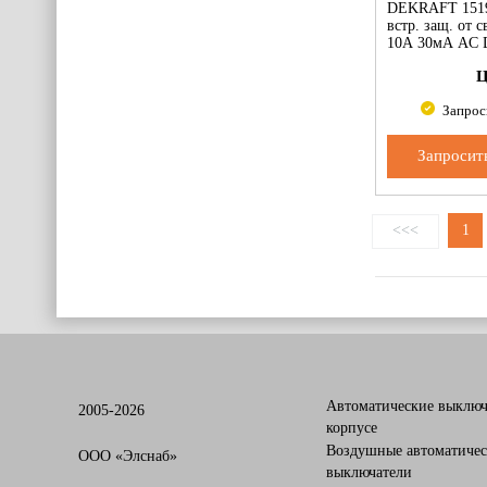
DEKRAFT 151
встр. защ. от 
10А 30мА AC 
Ц
Запрос
Запросит
<<<
1
Автоматические выключ
2005-2026
корпусе
Воздушные автоматичес
OOO «Элснаб»
выключатели