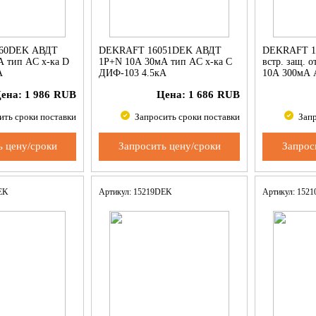
60DEK АВДТ
DEKRAFT 16051DEK АВДТ
DEKRAFT 1
 тип AC х-ка D
1Р+N 10А 30мА тип AC х-ка C
встр. защ. 
А
ДИФ-103 4.5кА
10А 300мА 
ена:
1 986
RUB
Цена:
1 686
RUB
ить сроки поставки
Запросить сроки поставки
Запр
ь цену/сроки
Запросить цену/сроки
Запрос
DEK
Артикул: 15219DEK
Артикул: 152