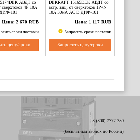
5174DEK АВДТ со
DEKRAFT 15165DEK АВДТ со
т сверхтоков 4Р 10А
встр. защ. от сверхтоков 1P+N
 ДИФ-101
10А 30мА AC D ДИФ-101
Цена:
2 670
RUB
Цена:
1 117
RUB
осить сроки поставки
Запросить сроки поставки
ить цену/сроки
Запросить цену/сроки
8 (800) 7777-380
(бесплатный звонок по России)