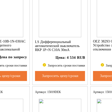
E-10B-1N-030AC
OEZ 38293 
LS Дифференциальный
щитного
Устройство 
автоматический выключатель
максимальной
отключения 
RKP 1P+N C10A 30mA
ой
токовой за
Цена по запросу
Цена:
4 534
RUB
ить сроки поставки
Запросить сроки поставки
Запр
ь цену/сроки
Запросить цену/сроки
Запрос
DEK
Артикул: 15019DEK
Артикул: 150