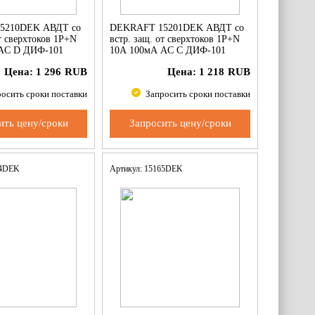
5210DEK АВДТ со
DEKRAFT 15201DEK АВДТ со
от сверхтоков 1P+N
встр. защ. от сверхтоков 1P+N
AC D ДИФ-101
10А 100мА AC С ДИФ-101
Цена:
1 296
RUB
Цена:
1 218
RUB
осить сроки поставки
Запросить сроки поставки
ить цену/сроки
Запросить цену/сроки
74DEK
Артикул: 15165DEK