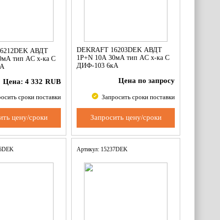
DEKRAFT 16203DEK АВДТ
6212DEK АВДТ
1Р+N 10А 30мА тип AC х-ка С
0мА тип AC х-ка С
ДИФ-103 6кА
кА
Цена по запросу
Цена:
4 332
RUB
осить сроки поставки
Запросить сроки поставки
ить цену/сроки
Запросить цену/сроки
46DEK
Артикул: 15237DEK