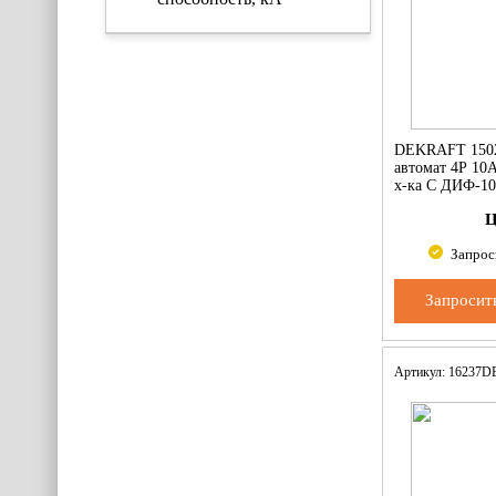
DEKRAFT 150
автомат 4Р 10
х-ка С ДИФ-10
Ц
Запрос
Запросит
Артикул: 16237