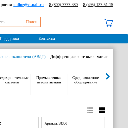
просов:
online@elsnab.ru
8 (800) 7777-380
8 (495) 137-51-15
Поиск
В корзине 0 ₽ /
0 шт
Контакты
Поддержка
ские выключатели (АВДТ)
Дифференциальные выключатели
едохранительные
Промышленная
Средневольтное
Электромон
системы
автоматизация
оборудование
оборудов
72
Артикул: 38300