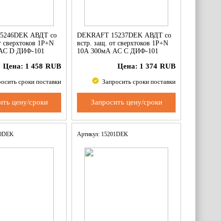
5246DEK АВДТ со
DEKRAFT 15237DEK АВДТ со
от сверхтоков 1P+N
встр. защ. от сверхтоков 1P+N
AC D ДИФ-101
10А 300мА AC С ДИФ-101
Цена:
1 458
RUB
Цена:
1 374
RUB
осить сроки поставки
Запросить сроки поставки
ить цену/сроки
Запросить цену/сроки
10DEK
Артикул: 15201DEK