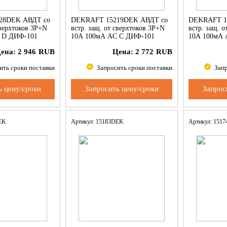
28DEK АВДТ со
DEKRAFT 15219DEK АВДТ со
DEKRAFT 1
сверхтоков 3P+N
встр. защ. от сверхтоков 3P+N
встр. защ. 
 D ДИФ-101
10А 100мА AC С ДИФ-101
10А 100мА 
ена:
2 946
RUB
Цена:
2 772
RUB
ить сроки поставки
Запросить сроки поставки
Запр
ь цену/сроки
Запросить цену/сроки
Запрос
DEK
Артикул: 15183DEK
Артикул: 151