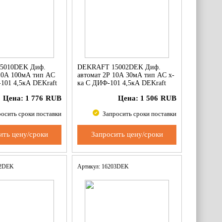
5010DEK Диф.
DEKRAFT 15002DEK Диф.
 10А 100мА тип AC
автомат 2Р 10А 30мА тип AC х-
101 4,5кА DEKraft
ка С ДИФ-101 4,5кА DEKraft
Цена:
1 776
RUB
Цена:
1 506
RUB
осить сроки поставки
Запросить сроки поставки
ить цену/сроки
Запросить цену/сроки
12DEK
Артикул: 16203DEK