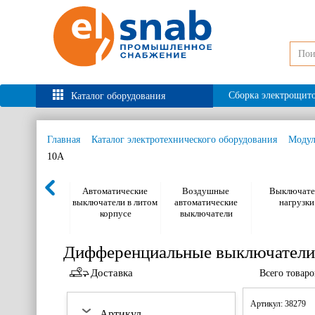
Сборка электрощит
Каталог оборудования
Главная
Каталог электротехнического оборудования
Модул
10А
Автоматические
Воздушные
Выключате
выключатели в литом
автоматические
нагрузки
корпусе
выключатели
Дифференциальные выключатели
Доставка
Всего товар
Артикул: 38279
Артикул