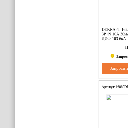
DEKRAFT 162
3Р+N 10А 30мА
ДИФ-103 6кА
Ц
Запрос
Запросит
Артикул: 16060