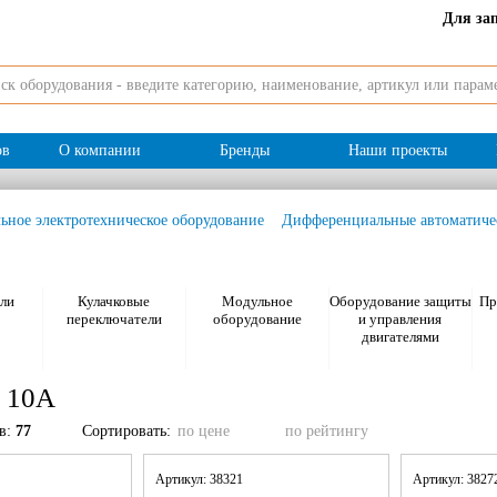
Для за
ов
О компании
Бренды
Наши проекты
ьное электротехническое оборудование
Дифференциальные автоматиче
ли
Кулачковые
Модульное
Оборудование защиты
Пр
переключатели
оборудование
и управления
двигателями
 10А
ов:
77
Сортировать:
по цене
по рейтингу
Артикул: 38321
Артикул: 382