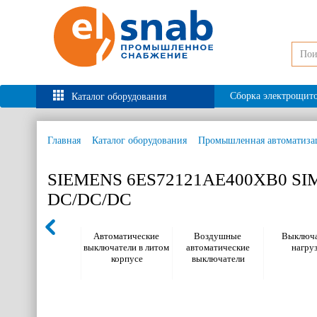
Сборка электрощит
Каталог оборудования
Главная
Каталог оборудования
Промышленная автоматиза
SIEMENS 6ES72121AE400XB0 SI
DC/DC/DC
Автоматические
Воздушные
Выключа
выключатели в литом
автоматические
нагру
корпусе
выключатели