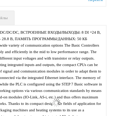
айлы
 DC/DC/DC, ВСТРОЕННЫЕ ВХОДЫ/ВЫХОДЫ: 8 DI =24 В,
0.4 - 28.8 В, ПАМЯТЬ ПРОГРАММЫ/ДАННЫХ: 50 КБ
 wide variety of communication options The Basic Controllers
bly and efficiently in the mid to low performance range. The
fferent input voltages and with transistor or relay outputs.
xisting integrated inputs and outputs, the compact CPUs can be
 of signal and communication modules in order to adapt them to
onnected via the integrated Ethernet interface. The memory of
ile the PLC is configured using the STEP 7 Basic software in
working options via various communication standards by means
dd-on modules (IO-Link, AS-i, etc.) and thus offers maximum
rks. Thanks to its compact design, the fields of application for
kaging machines and heating systems to its use as a