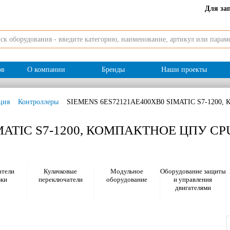
Для за
ов
О компании
Бренды
Наши проекты
ция
Контроллеры
SIEMENS 6ES72121AE400XB0 SIMATIC S7-1200
MATIC S7-1200, КОМПАКТНОЕ ЦПУ CP
тели
Кулачковые
Модульное
Оборудование защиты
зки
переключатели
оборудование
и управления
двигателями