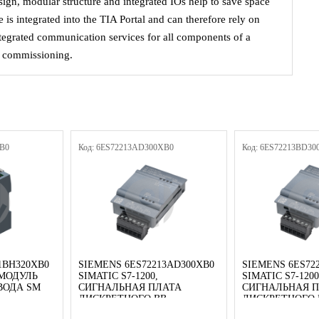
sign, modular structure and integrated IOs help to save space
 is integrated into the TIA Portal and can therefore rely on
ntegrated communication services for all components of a
r commissioning.
XB0
Код: 6ES72213AD300XB0
Код: 6ES72213BD30
1BH320XB0
SIEMENS 6ES72213AD300XB0
SIEMENS 6ES72
, МОДУЛЬ
SIMATIC S7-1200,
SIMATIC S7-1200
ВОДА SM
СИГНАЛЬНАЯ ПЛАТА
СИГНАЛЬНАЯ 
ДИСКРЕТНОГО ВВ
ДИСКРЕТНОГО 