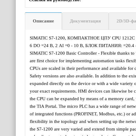
Описание
Документация
2D/3D-ф
SIMATIC S7-1200, КОМПАКТНОЕ ЦПУ CPU 1212C
6 DO =24 В, 2 AI =0 - 10 В, БЛОК ПИТАНИЯ: =2
SIMATIC S7-1200 Basic Controller - Flexible thanks to
are first choice for implementing automation tasks flexi
CPUs are scaled in their performance and available for di
Safety versions are also available. In addition to the e
expanded directly on the device or with a wide variety
your exact requirements. HMI devices can likewise be c
the CPU can be expanded by means of a memory card, wh
the TIA Portal. The micro PLC has a wide range of net
of integrated functions (PROFINET, Modbus, etc.) or a
flexibility in the topology and when setting up the netwo
the S7-1200 are very varied and extend from simple pac