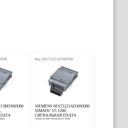
0XB0
Код: 6ES72221AD300XB0
213BD300XB0
SIEMENS 6ES72221AD300XB0
,
SIMATIC S7-1200,
ПЛАТА
СИГНАЛЬНАЯ ПЛАТА
ВВ
ДИСКРЕТНОГО ВВ