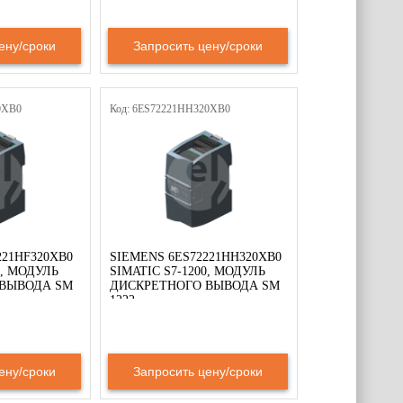
ену/сроки
Запросить цену/сроки
0XB0
Код: 6ES72221HH320XB0
221HF320XB0
SIEMENS 6ES72221HH320XB0
0, МОДУЛЬ
SIMATIC S7-1200, МОДУЛЬ
ВЫВОДА SM
ДИСКРЕТНОГО ВЫВОДА SM
1222
ену/сроки
Запросить цену/сроки