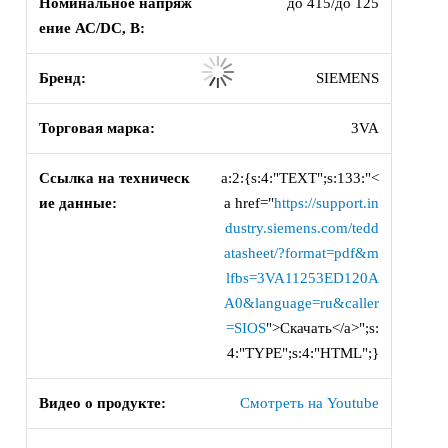
Номинальное напряж
до 415/до 125
ение АС/DC, В:
Бренд:
SIEMENS
Торговая марка:
3VA
Ссылка на техническ
a:2:{s:4:"TEXT";s:133:"<
ие данные:
a href="
https://support.in
dustry.siemens.com/tedd
atasheet/?format=pdf&m
lfbs=3VA11253ED120A
A0&language=ru&caller
=SIOS
">Скачать</a>";s:
4:"TYPE";s:4:"HTML";}
Видео о продукте:
Смотреть на Youtube