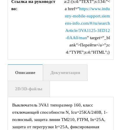
Ссылка на руководст
a:2:{s:4:"TEXT";s:134:"<
во:
a href="
https://www.indu
stry-mobile-support.siem
ens-info.com/#/ru/search
Article/3VA1125-3ED12
-0AA0/man
" target="_bl
ank">Перейти</a>";s:
4:"TYPE";s:4:"HTML";}
Описание
Документация
2D/3D-файлы
Выключатель 3VA1 типоразмер 160, класс
отключающей способности N, Icu=25KA/240В, 1-
полюсный, защита линии TM210, FTFM, In=25А,
защита от перегрузки Ir=25А, фиксированная