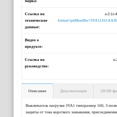
марка:
Ссылка на
a:2:{s:
технические
format=pdf&mlfbs=3VA11161AA36
данные:
Видео о
продукте:
Ссылка на
a:
руководство:
Описание
Документация
2D/3D-ф
Выключатель нагрузки 3VA1 типоразмер 160, 3-полю
защиты от тока короткого замыкания, присоединени