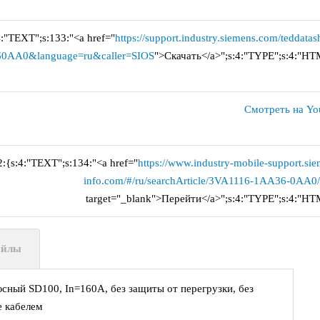
4:"TEXT";s:133:"<a href="
https://support.industry.siemens.com/teddatas
0AA0&language=ru&caller=SIOS
">Скачать</a>";s:4:"TYPE";s:4:"HT
Смотреть на Yo
2:{s:4:"TEXT";s:134:"<a href="
https://www.industry-mobile-support.si
info.com/#/ru/searchArticle/3VA1116-1AA36-0AA0
target="_blank">Перейти</a>";s:4:"TYPE";s:4:"HT
айлы
сный SD100, In=160А, без защиты от перегрузки, без
е кабелем