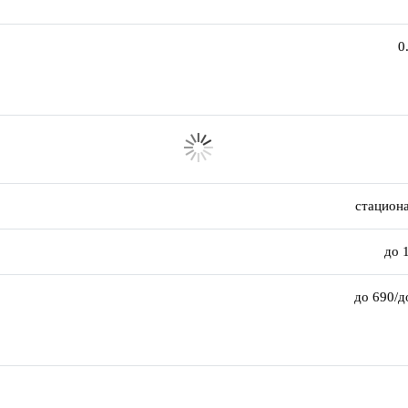
0
стацион
до 
до 690/д