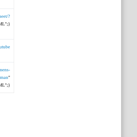
heet/?
ML";}
utube
emens-
/man
"
ML";}