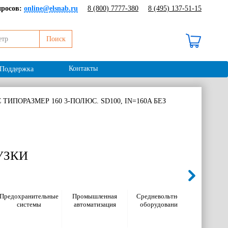
просов:
online@elsnab.ru
8 (800) 7777-380
8 (495) 137-51-15
Поиск
В корзине 0 ₽ /
0 шт
Контакты
Поддержка
ТИПОРАЗМЕР 160 3-ПОЛЮС. SD100, IN=160A БЕЗ
УЗКИ
Предохранительные
Промышленная
Средневольтное
Электром
системы
автоматизация
оборудование
оборуд