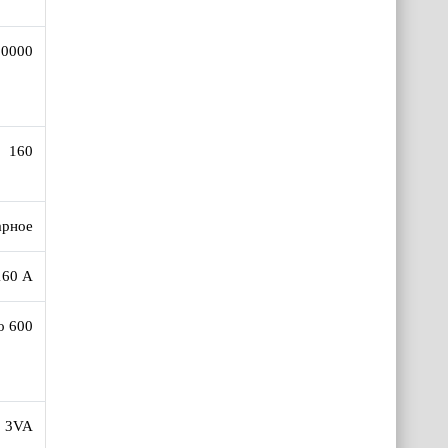
.0000
160
арное
160 А
о 600
3VA