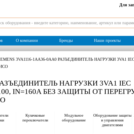
Для за
ов
О компании
Бренды
Наши проекты
IEMENS 3VA1116-1AA36-0AA0 РАЗЪЕДИНИТЕЛЬ НАГРУЗКИ 3VA1 IEC 
РИСО
 РАЗЪЕДИНИТЕЛЬ НАГРУЗКИ 3VA1 IEC
00, IN=160A БЕЗ ЗАЩИТЫ ОТ ПЕРЕГР
СО
тели
Кулачковые
Модульное
Оборудование защиты
зки
переключатели
оборудование
и управления
двигателями