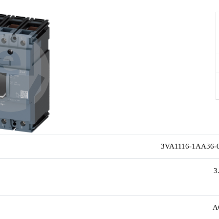
3VA1116-1AA36-
3
A