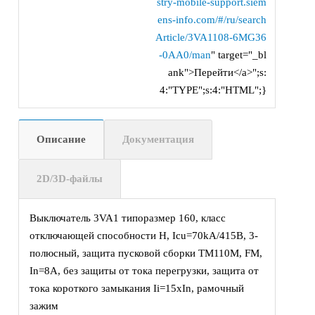
stry-mobile-support.siem
ens-info.com/#/ru/search
Article/3VA1108-6MG36
-0AA0/man
" target="_bl
ank">Перейти</a>";s:
4:"TYPE";s:4:"HTML";}
Описание
Документация
2D/3D-файлы
Выключатель 3VA1 типоразмер 160, класс
отключающей способности H, Icu=70kA/415В, 3-
полюсный, защита пусковой сборки TM110M, FM,
In=8А, без защиты от тока перегрузки, защита от
тока короткого замыкания Ii=15xIn, рамочный
зажим