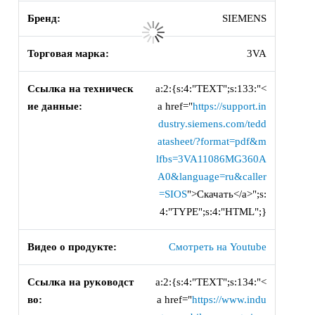
Бренд:
SIEMENS
Торговая марка:
3VA
Ссылка на техническ
a:2:{s:4:"TEXT";s:133:"<
ие данные:
a href="
https://support.in
dustry.siemens.com/tedd
atasheet/?format=pdf&m
lfbs=3VA11086MG360A
A0&language=ru&caller
=SIOS
">Скачать</a>";s:
4:"TYPE";s:4:"HTML";}
Видео о продукте:
Смотреть на Youtube
Ссылка на руководст
a:2:{s:4:"TEXT";s:134:"<
во:
a href="
https://www.indu