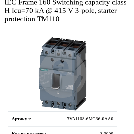
IEC Frame 160 Switching capacity class
H Icu=70 kA @ 415 V 3-pole, starter
protection TM110
Артикул:
3VA1108-6MG36-0AA0
Кол-во полюсов:
3.0000