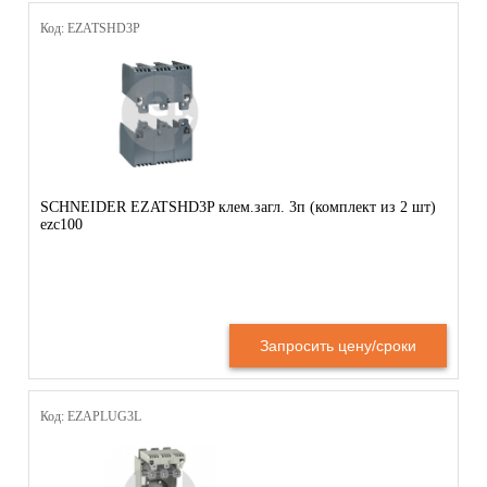
Код: EZATSHD3P
SCHNEIDER EZATSHD3P клем.загл. 3п (комплект из 2 шт)
ezc100
Запросить цену/сроки
Код: EZAPLUG3L