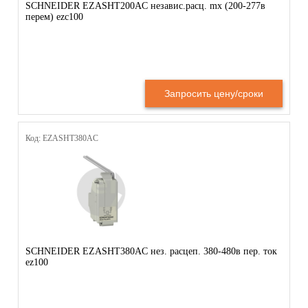
SCHNEIDER EZASHT200AC независ.расц. mx (200-277в
перем) ezc100
Запросить цену/сроки
Код: EZASHT380AC
SCHNEIDER EZASHT380AC нез. расцеп. 380-480в пер. ток
ez100