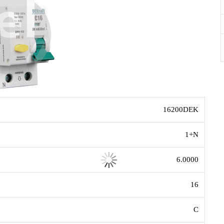
16200DEK
1+N
6.0000
16
C