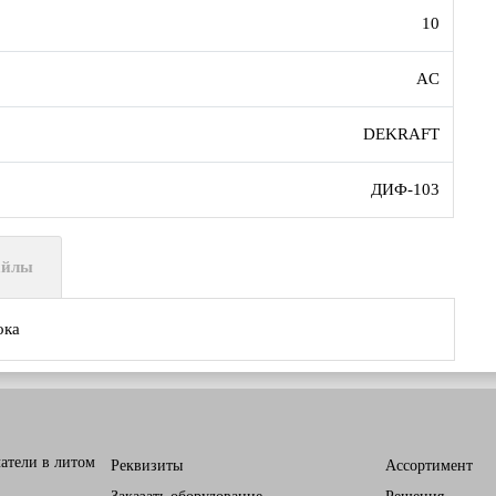
10
AC
DEKRAFT
ДИФ-103
айлы
ока
атели в литом
Реквизиты
Ассортимент