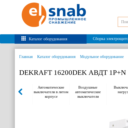
Сборка электрощит
Каталог оборудования
Главная
Каталог оборудования
Модульное оборудование
DEKRAFT 16200DEK АВДТ 1Р+N 1
Автоматические
Воздушные
Выключа
выключатели в литом
автоматические
нагру
корпусе
выключатели