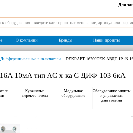
Для за
ов
О компании
Бренды
Наши проекты
Дифференциальные выключатели
DEKRAFT 16200DEK АВДТ 1Р+N 16А
6А 10мА тип AC х-ка С ДИФ-103 6кА
тели
Кулачковые
Модульное
Оборудование защиты
зки
переключатели
оборудование
и управления
двигателями