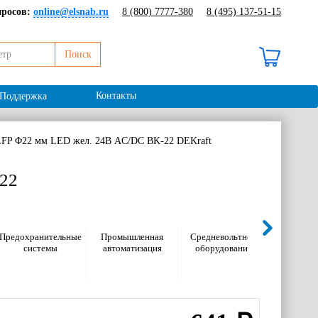
просов:
online@elsnab.ru
8 (800) 7777-380
8 (495) 137-51-15
Поиск
В корзине 0 ₽ /
0 шт
Контакты
Поддержка
P Φ22 мм LED жел. 24В AC/DC ВK-22 DEKraft
22
Предохранительные
Промышленная
Средневольтное
Электром
системы
автоматизация
оборудование
оборуд