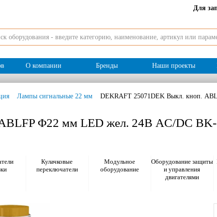
Для за
ов
О компании
Бренды
Наши проекты
ция
Лампы сигнальные 22 мм
DEKRAFT 25071DEK Выкл. кноп. ABLF
ABLFP Φ22 мм LED жел. 24В AC/DC ВK-
тели
Кулачковые
Модульное
Оборудование защиты
зки
переключатели
оборудование
и управления
двигателями