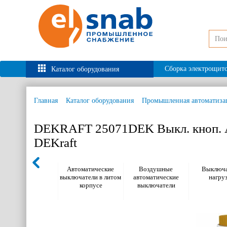
Сборка электрощит
Каталог оборудования
Главная
Каталог оборудования
Промышленная автоматиза
DEKRAFT 25071DEK Выкл. кноп. 
DEKraft
Автоматические
Воздушные
Выключа
выключатели в литом
автоматические
нагру
корпусе
выключатели