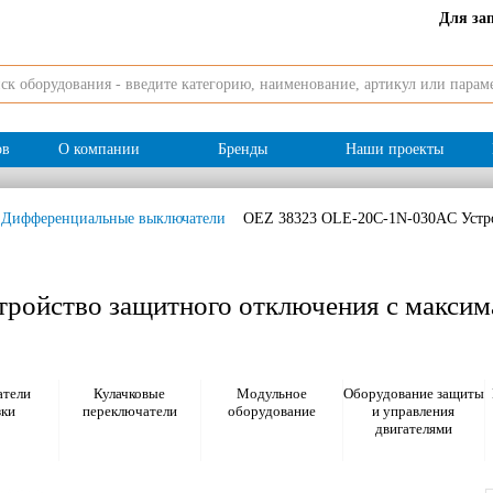
Для за
ов
О компании
Бренды
Наши проекты
Дифференциальные выключатели
OEZ 38323 OLE-20C-1N-030AC Устро
ройство защитного отключения с максим
тели
Кулачковые
Модульное
Оборудование защиты
зки
переключатели
оборудование
и управления
двигателями