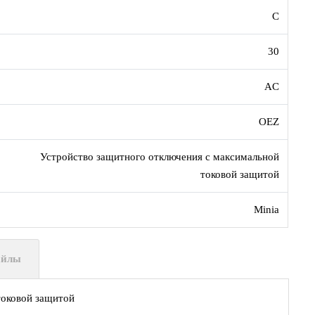
C
30
AC
OEZ
Устройство защитного отключения с максимальной
токовой защитой
Minia
айлы
токовой защитой