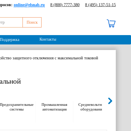
просов:
online@elsnab.ru
8 (800) 7777-380
8 (495) 137-51-15
Поиск
В корзине 0 ₽ /
0 шт
Контакты
Поддержка
йство защитного отключения с максимальной токовой
альной
Предохранительные
Промышленная
Средневольтное
Электром
системы
автоматизация
оборудование
оборуд